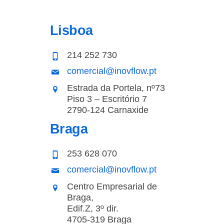
Lisboa
214 252 730
comercial@inovflow.pt
Estrada da Portela, nº73
Piso 3 – Escritório 7
2790-124 Carnaxide
Braga
253 628 070
comercial@inovflow.pt
Centro Empresarial de
Braga,
Edif.Z, 3º dir.
4705-319 Braga