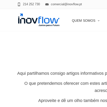
modal-check
214 252 730
comercial@inovflow.pt
QUEM SOMOS
Aqui partilhamos consigo artigos informativos p
O que pretendemos oferecer com estes art
acresc
Aproveite e dê um olho também no