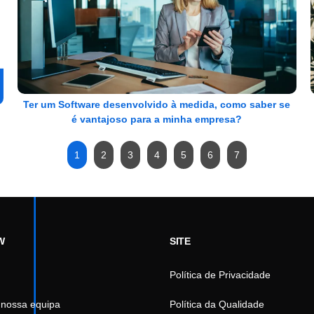
Ter um Software desenvolvido à medida, como saber se
é vantajoso para a minha empresa?
1
2
3
4
5
6
7
W
SITE
Política de Privacidade
 nossa equipa
Política da Qualidade