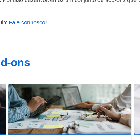
l. Por isso desenvolvemos um conjunto de add-ons que 
ui?
Fale connosco!
dd-ons