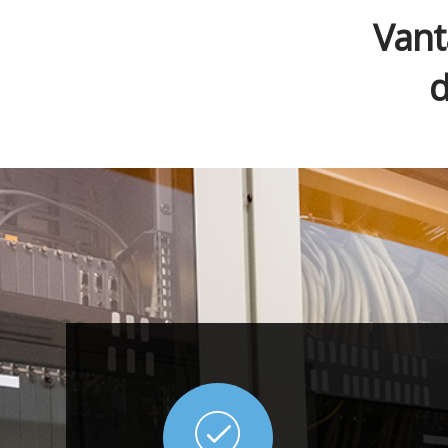
Vant
d