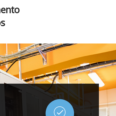
mento
os