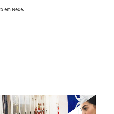
o em Rede.
ireless
Netw