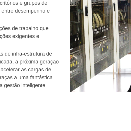
Obtenha um sistema de Wi
desempenho da empresa, es
de gestão. Tenha ainda ac
Controlo individual:
U
pode gerir vários sites;
Configuração robust
aplicações;
Firmware:
Poupe temp
remota;
Utilizadores:
Monitoriz
específicos;
Grupos WLAN:
Retire
WLAN.