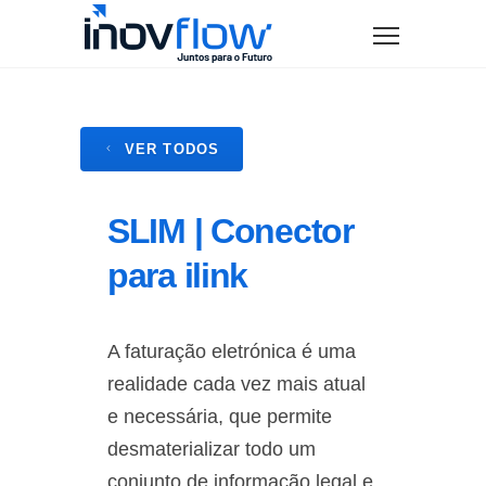
modal-check
VER TODOS
SLIM | Conector
para ilink
A faturação eletrónica é uma
realidade cada vez mais atual
e necessária, que permite
desmaterializar todo um
conjunto de informação legal e