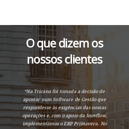
O que dizem os
nossos clientes
“Na Tricana foi tomada a decisão de
”Pa
apostar num Software de Gestão que
desmate
respondesse às exigências das nossas
gestão 
operações e, com o apoio da Inovflow,
er
implementámos o ERP Primavera. No
conf