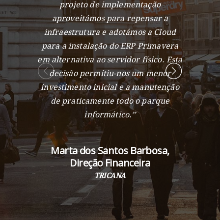
projeto de implementação
apoiar 
aproveitámos para repensar a
a
infraestrutura e adotámos a Cloud
identif
para a instalação do ERP Primavera
foram t
em alternativa ao servidor físico. Esta
Parale
decisão permitiu-nos um menor
Omnia, 
investimento inicial e a manutenção
o dese
de praticamente todo o parque
medi
informático.’’
aloca
real
interl
Marta dos Santos Barbosa,
Direção Financeira
TRICANA