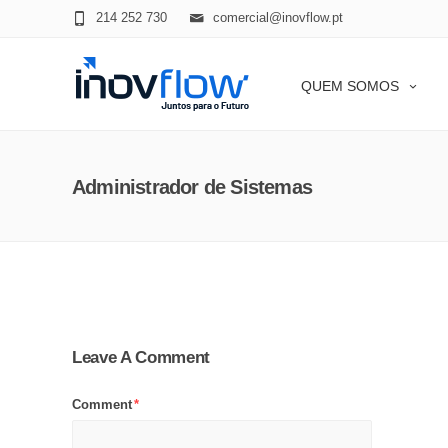
modal-check
214 252 730
comercial@inovflow.pt
QUEM SOMOS
Administrador de Sistemas
Leave A Comment
Comment
*