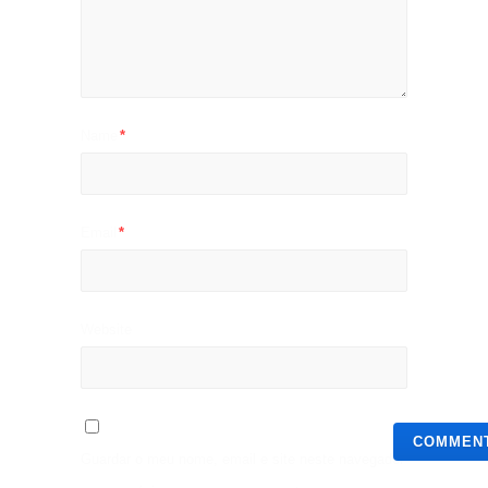
Name
*
Email
*
Website
Guardar o meu nome, email e site neste navegador