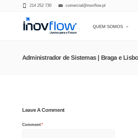
modal-check
214 252 730
comercial@inovflow.pt
QUEM SOMOS
Administrador de Sistemas | Braga e Lisb
Leave A Comment
Comment
*