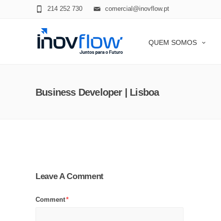
modal-check
214 252 730
comercial@inovflow.pt
QUEM SOMOS
Business Developer | Lisboa
Leave A Comment
Comment
*