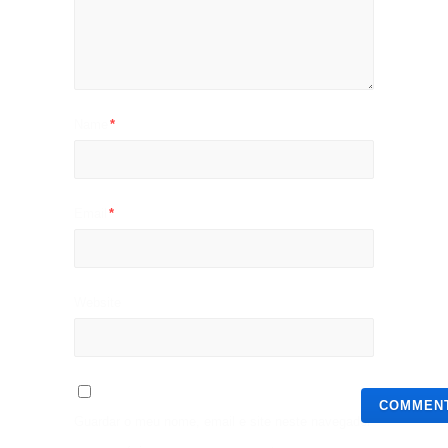
Name
*
Email
*
Website
Guardar o meu nome, email e site neste navegador