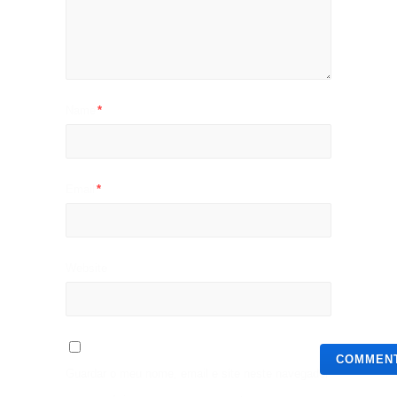
Name
*
Email
*
Website
Guardar o meu nome, email e site neste navegador