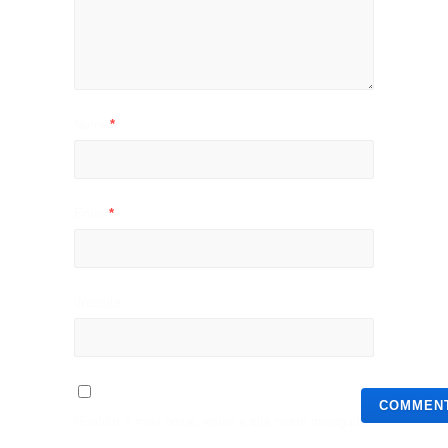
Name
*
Email
*
Website
Guardar o meu nome, email e site neste navegador