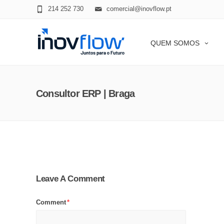
modal-check
214 252 730
comercial@inovflow.pt
QUEM SOMOS
Consultor ERP | Braga
Leave A Comment
Comment
*