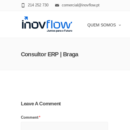
modal-check
214 252 730
comercial@inovflow.pt
QUEM SOMOS
Consultor ERP | Braga
Leave A Comment
Comment
*