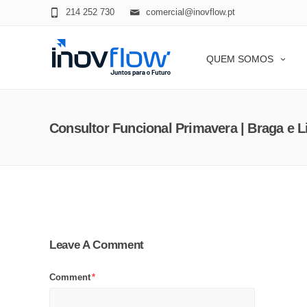
modal-check
214 252 730
comercial@inovflow.pt
QUEM SOMOS
Consultor Funcional Primavera | Braga e L
Leave A Comment
Comment
*