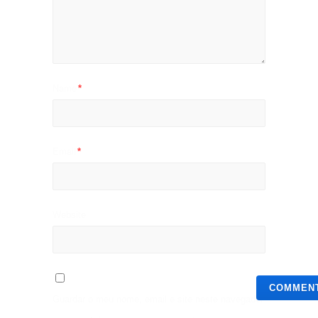
Name
*
Email
*
Website
Guardar o meu nome, email e site neste navegador