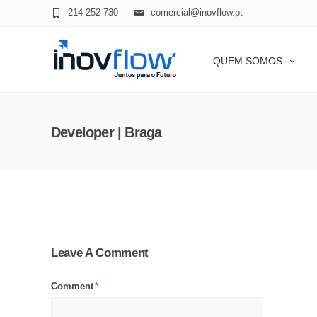
modal-check
214 252 730
comercial@inovflow.pt
QUEM SOMOS
Developer | Braga
Leave A Comment
Comment
*