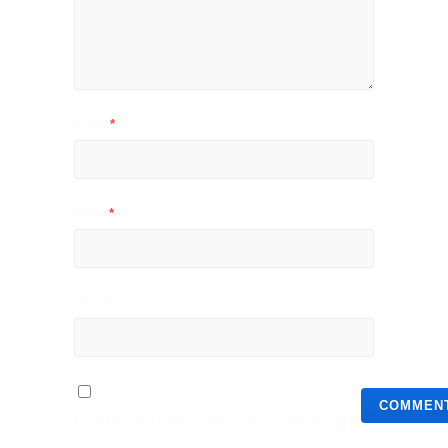
Name
*
Email
*
Website
Guardar o meu nome, email e site neste navegador