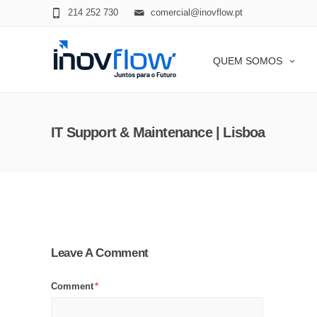
modal-check
214 252 730
comercial@inovflow.pt
QUEM SOMOS
IT Support & Maintenance | Lisboa
Leave A Comment
Comment
*