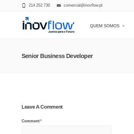
modal-check
214 252 730
comercial@inovflow.pt
QUEM SOMOS
Senior Business Developer
Leave A Comment
Comment
*