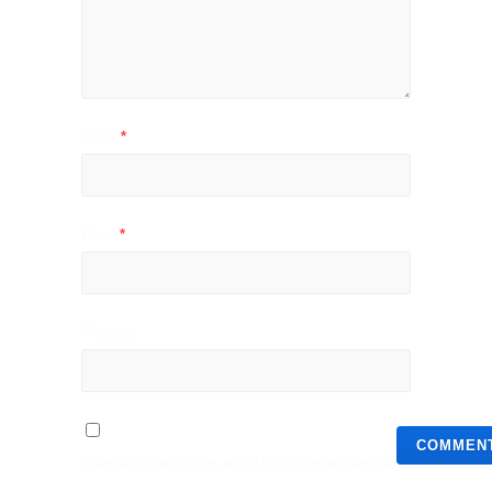
Name
*
Email
*
Website
Guardar o meu nome, email e site neste navegador