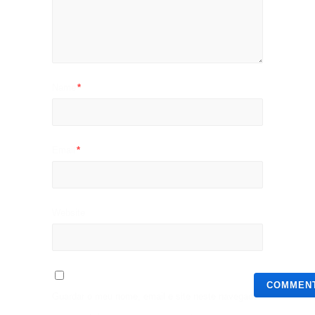
Name
*
Email
*
Website
Guardar o meu nome, email e site neste navegador