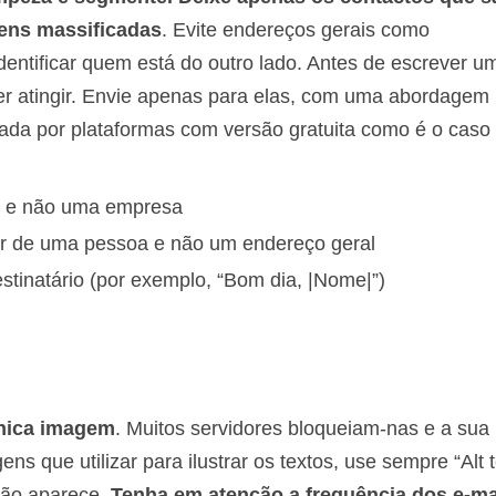
ens massificadas
. Evite endereços gerais como
ntificar quem está do outro lado. Antes de escrever um
uer atingir. Envie apenas para elas, com uma abordagem
zada por plataformas com versão gratuita como é o caso
a e não uma empresa
er de uma pessoa e não um endereço geral
estinatário (por exemplo, “Bom dia, |Nome|”)
única imagem
. Muitos servidores bloqueiam-nas e a sua
que utilizar para ilustrar os textos, use sempre “Alt t
não aparece.
Tenha em atenção a frequência dos e-ma