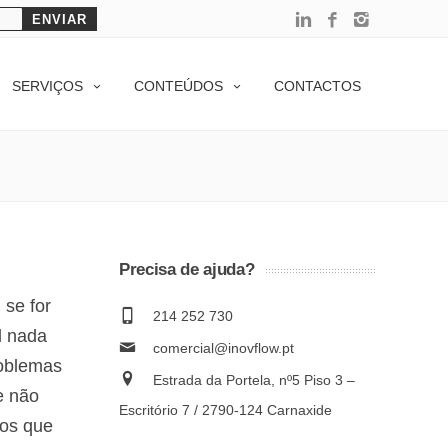
SERVIÇOS
CONTEÚDOS
CONTACTOS
Precisa de ajuda?
 se for
214 252 730
l nada
comercial@inovflow.pt
roblemas
Estrada da Portela, nº5 Piso 3 –
e não
Escritório 7 / 2790-124 Carnaxide
dos que