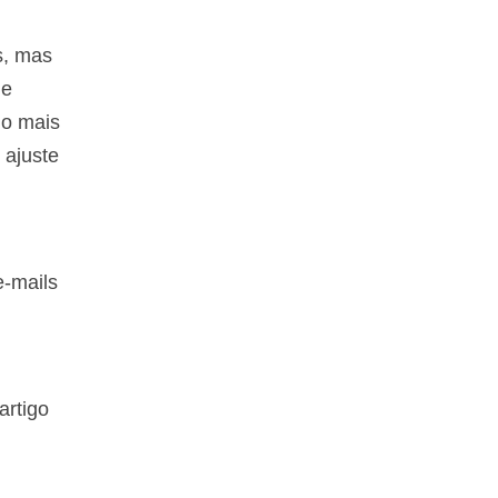
s, mas
de
 o mais
 ajuste
-mails
artigo