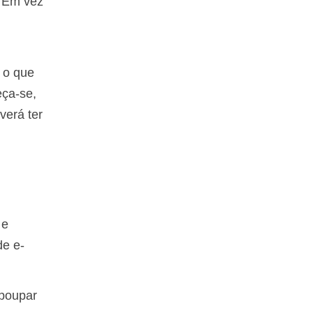
. Em vez
o o que
eça-se,
verá ter
 e
de e-
 poupar