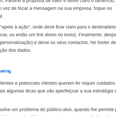
. Partilhe a proposta de valor e deixe claro o benefício
m vez de focar a mensagem na sua empresa, foque no
l.
o “apelo à ação”, onde deve ficar claro para o destinatári
icar, ou então um link direto no texto). Finalmente, desp
ersonalização) e deixe os seus contactos. No footer de
ação dos dados.
keting
ientes e potenciais clientes querem ler requer cuidados
ais algumas dicas que vão aperfeiçoar a sua estratégia 
solve um problema do público-alvo, quando lhe permite