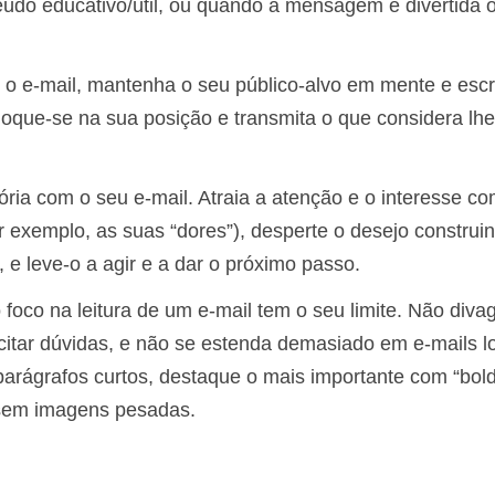
eúdo educativo/útil, ou quando a mensagem é divertida 
 o e-mail, mantenha o seu público-alvo em mente e esc
loque-se na sua posição e transmita o que considera lhe
ória com o seu e-mail. Atraia a atenção e o interesse c
r exemplo, as suas “dores”), desperte o desejo construi
e leve-o a agir e a dar o próximo passo.
 foco na leitura de um e-mail tem o seu limite. Não diva
citar dúvidas, e não se estenda demasiado em e-mails 
parágrafos curtos, destaque o mais importante com “bold
e sem imagens pesadas.