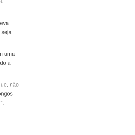
ou
reva
 seja
om uma
ndo a
gue, não
longos
”,