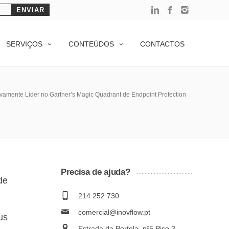
SERVIÇOS
CONTEÚDOS
CONTACTOS
amente Líder no Gartner’s Magic Quadrant de Endpoint Protection
Precisa de ajuda?
de
214 252 730
comercial@inovflow.pt
us
Estrada da Portela, nº5 Piso 3 –