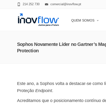
modal-check
214 252 730
comercial@inovflow.pt
QUEM SOMOS
Sophos Novamente Líder no Gartner’s Mag
Protection
Este ano, a Sophos volta a destacar-se como 
Proteção
Endpoint
.
Acreditamos que o posicionamento contínuo d