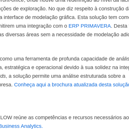
front-office
, onde houve uma redefinição ao nível da faci
ções de exploração. No que diz respeito à construção 
 interface de modelação gráfica. Esta solução tem com
itirem uma integração com o
ERP PRIMAVERA
. Desta
as diversas áreas sem a necessidade de modelação adic
omo uma ferramenta de profunda capacidade de análi
, estratégica e operacional devido à sua solidez na int
rds
, a solução permite uma análise estruturada sobre a
presa.
Conheça aqui a brochura atualizada desta soluçã
W reúne as competências e recursos necessários ao
Business Analytics.