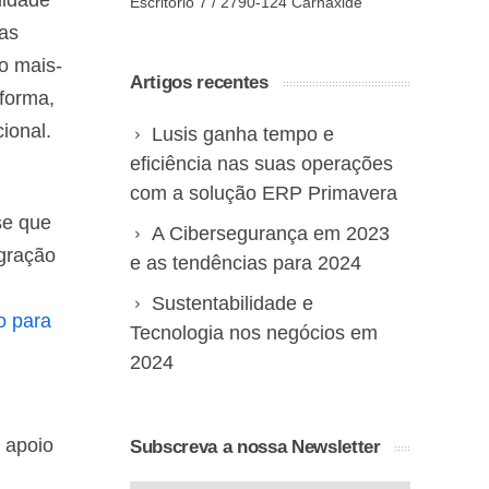
lidade
Escritório 7 / 2790-124 Carnaxide
das
o mais-
Artigos recentes
 forma,
ional.
Lusis ganha tempo e
eficiência nas suas operações
com a solução ERP Primavera
se que
A Cibersegurança em 2023
egração
e as tendências para 2024
Sustentabilidade e
o para
Tecnologia nos negócios em
2024
 apoio
Subscreva a nossa Newsletter