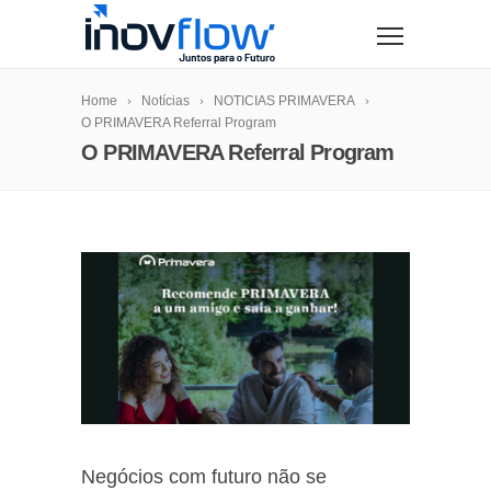
modal-check
Home
Notícias
NOTICIAS PRIMAVERA
O PRIMAVERA Referral Program
O PRIMAVERA Referral Program
Negócios com futuro não se