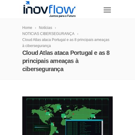
modal-check
Home
Notícias
NOTICIAS CIBERSEGURANÇA
Cloud Atlas ataca Portugal e as 8 principais ameaças
à cibersegurança
Cloud Atlas ataca Portugal e as 8
principais ameaças à
cibersegurança