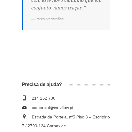
com este novo caminho que em
conjunto vamos traçar.’’
Paulo Magalhães
Precisa de ajuda?
214 252 730
comercial@inovflow.pt
Estrada da Portela, nº5 Piso 3 – Escritório
7 / 2790-124 Carnaxide