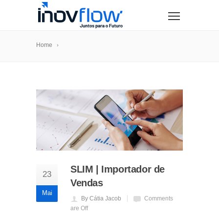
modal-check
Home
SLIM | Importador de
23
Vendas
Mai
By Cátia Jacob
Comments
are Off