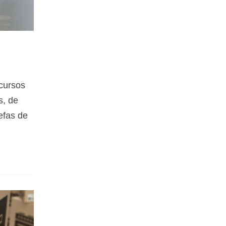
cursos
s, de
efas de