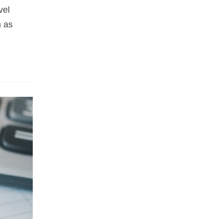
vel
m as