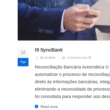
I9 SyncBank
12
By inovflow
Comments are Off
Ago
Reconciliação Bancária Automática O
automatizar o processo de reconcilia
direto às informações bancárias, inte
eliminando a necessidade de process
foi concebida para responder aos desa
Read more