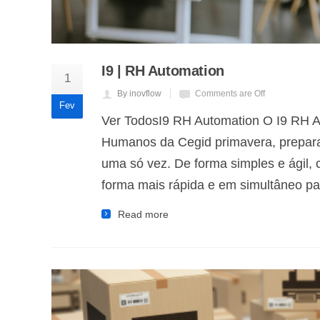
I9 | RH Automation
1
By inovflow
Comments are Off
Fev
Ver TodosI9 RH Automation O I9 RH A
Humanos da Cegid primavera, prepara
uma só vez. De forma simples e ágil, 
forma mais rápida e em simultâneo p
Read more