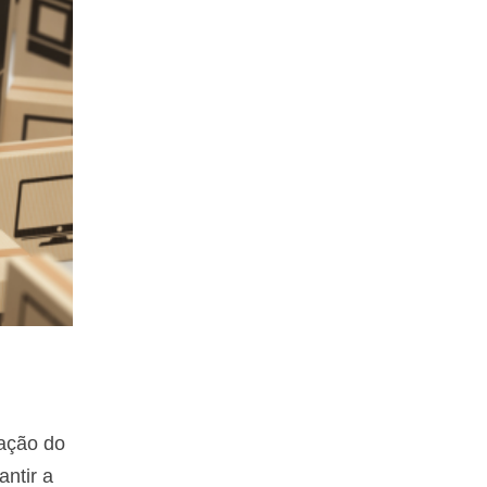
ração do
ntir a