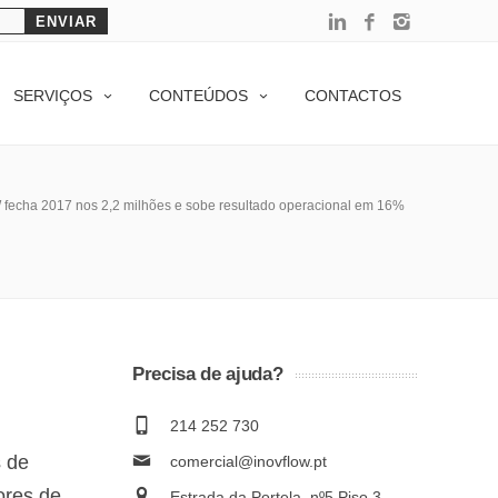
SERVIÇOS
CONTEÚDOS
CONTACTOS
echa 2017 nos 2,2 milhões e sobe resultado operacional em 16%
Precisa de ajuda?
214 252 730
 de
comercial@inovflow.pt
ores de
Estrada da Portela, nº5 Piso 3 –