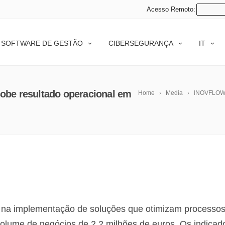
Acesso Remoto:
SOFTWARE DE GESTÃO
CIBERSEGURANÇA
IT
obe resultado operacional em
Home
Media
INOVFLOW f
 na implementação de soluções que otimizam processos
volume de negócios de 2,2 milhões de euros. Os indicad