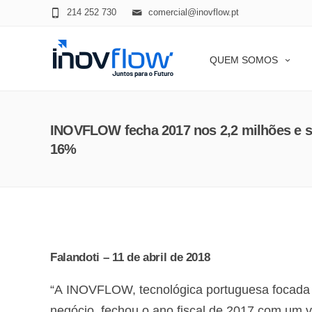
modal-check
214 252 730
comercial@inovflow.pt
QUEM SOMOS
INOVFLOW fecha 2017 nos 2,2 milhões e s
16%
Falandoti – 11 de abril de 2018
“A INOVFLOW, tecnológica portuguesa focada
negócio, fechou o ano fiscal de 2017 com um 