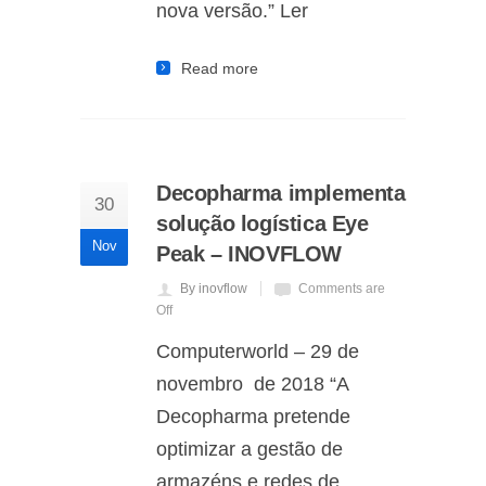
nova versão.” Ler
Read more
Decopharma implementa
30
solução logística Eye
Nov
Peak – INOVFLOW
By inovflow
Comments are
Off
Computerworld – 29 de
novembro de 2018 “A
Decopharma pretende
optimizar a gestão de
armazéns e redes de