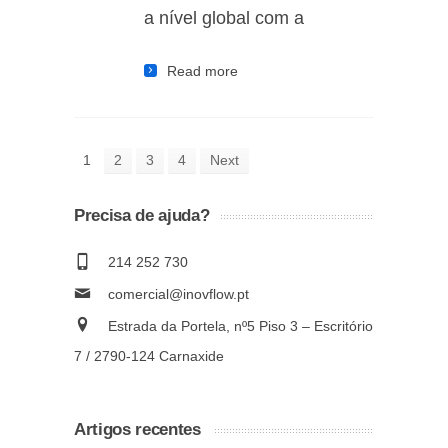
a nível global com a
Read more
1
2
3
4
Next
Precisa de ajuda?
214 252 730
comercial@inovflow.pt
Estrada da Portela, nº5 Piso 3 – Escritório
7 / 2790-124 Carnaxide
Artigos recentes