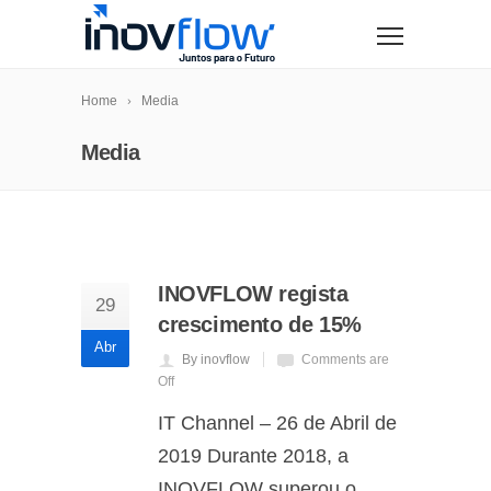
modal-check
Home
Media
Media
INOVFLOW regista
29
crescimento de 15%
Abr
By inovflow
Comments are
Off
IT Channel – 26 de Abril de
2019 Durante 2018, a
INOVFLOW superou o