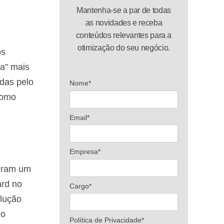
Mantenha-se a par de todas
as novidades e receba
conteúdos relevantes para a
otimização do seu negócio.
os
ca” mais
idas pelo
Nome*
Como
Email*
Empresa*
reram um
ard no
Cargo*
olução
do
Política de Privacidade*