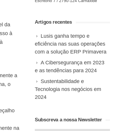
Escritório 7 / 2790-124 Carnaxide
Artigos recentes
el da
sso à
Lusis ganha tempo e
 à
eficiência nas suas operações
com a solução ERP Primavera
A Cibersegurança em 2023
e as tendências para 2024
mente a
Sustentabilidade e
ma, o
Tecnologia nos negócios em
2024
eçalho
Subscreva a nossa Newsletter
mente na