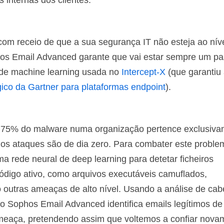
s internas dos clientes.
m receio de que a sua segurança IT não esteja ao nív
hos Email Advanced garante que vai estar sempre um pa
de machine learning usada no
Intercept-X
(que garantiu
ico da Gartner para plataformas endpoint
).
 75% do malware numa organização pertence exclusiva
dos ataques são de dia zero. Para combater este proble
a rede neural de deep learning para detetar ficheiros
digo ativo, como arquivos executáveis ​​camuflados,
outras ameaças de alto nível. Usando a análise de cab
o Sophos Email Advanced identifica emails legítimos de
 ameaça, pretendendo assim que voltemos a confiar nova