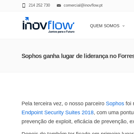
modal-check
214 252 730
comercial@inovflow.pt
QUEM SOMOS
Sophos ganha lugar de liderança no Forres
Pela terceira vez, o nosso parceiro
Sophos
foi 
Endpoint Security Suites 2018
, com uma pontu
prevenção de exploit, eficácia de prevenção, ex