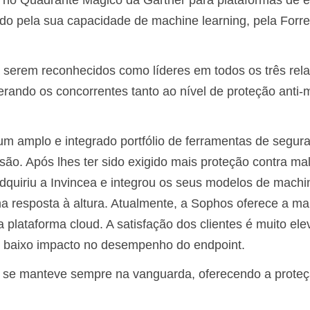
r no Quadrante Mágico da Gartner para plataformas de 
do pela sua capacidade de machine learning, pela Forre
serem reconhecidos como líderes em todos os três rela
rando os concorrentes tanto ao nível de proteção anti-
m amplo e integrado portfólio de ferramentas de segur
o. Após lhes ter sido exigido mais proteção contra ma
quiriu a Invincea e integrou os seus modelos de machi
 resposta à altura. Atualmente, a Sophos oferece a ma
 plataforma cloud. A satisfação dos clientes é muito ele
 o baixo impacto no desempenho do endpoint.
s se manteve sempre na vanguarda, oferecendo a prote