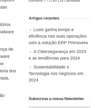
endpoint
Escritório 7 / 2790-124 Carnaxide
ster
Artigos recentes
tórios
Lusis ganha tempo e
malware
eficiência nas suas operações
com a solução ERP Primavera
ança de
A Cibersegurança em 2023
lware
e as tendências para 2024
ne
Sustentabilidade e
ioria dos
Tecnologia nos negócios em
vada,
2024
ção
Subscreva a nossa Newsletter