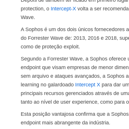
Depois de também ter ficado em primeiro luga
protection, o
Intercept-X
volta a ser recomenda
Wave.
A Sophos é um dos dois únicos fornecedores a 
do Forrester Wave de: 2013, 2016 e 2018, supe
como de proteção exploit.
Segundo a Forrester Wave, a Sophos oferece u
endpoint que visam empresas de menor dimensã
sem arquivo e ataques avançados, a Sophos ad
learning no galardoado
Intercept X
para dar uma
principais recursos gerenciados através de uma
tanto ao nível de user experience, como para
Esta posição vantajosa confirma que a Sopho
endpoint mais abrangente da indústria.