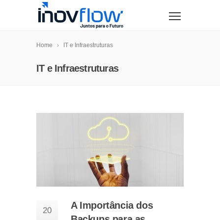
modal-check
Home
IT e Infraestruturas
IT e Infraestruturas
A Importância dos
20
Backups para as