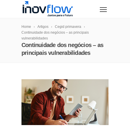
modal-check
Home
Artigos
Cegid primavera
Continuidade dos negócios – as principais
vulnerabilidades
Continuidade dos negócios – as
principais vulnerabilidades