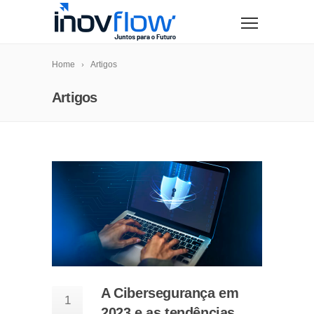
modal-check
Home
Artigos
Artigos
A Cibersegurança em
1
2023 e as tendências