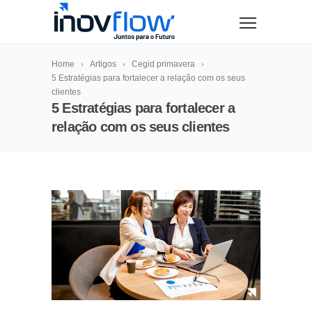
modal-check
Home
Artigos
Cegid primavera
5 Estratégias para fortalecer a relação com os seus
clientes
5 Estratégias para fortalecer a
relação com os seus clientes