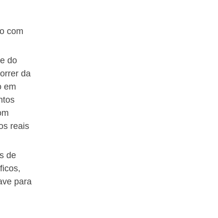
ão com
de do
orrer da
o em
ntos
com
os reais
s de
ficos,
ave para