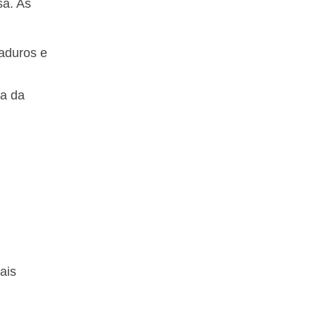
sa. As
aduros e
ta da
ais