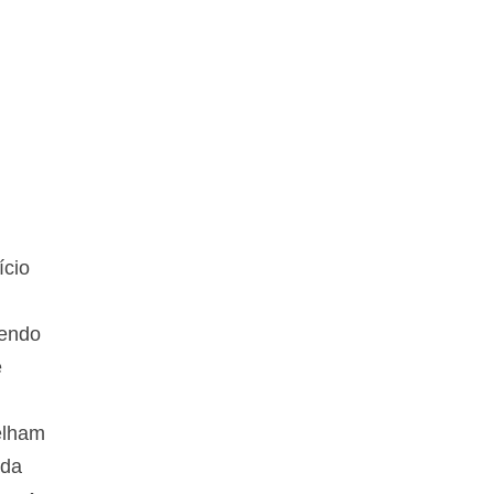
ício
tendo
e
elham
 da