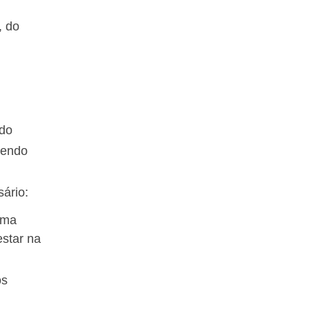
, do
 do
cendo
ário:
uma
estar na
os