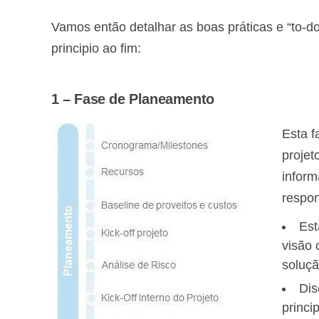
Vamos então detalhar as boas práticas e “to-do
principio ao fim:
1 – Fase de Planeamento
Esta f
projet
inform
respon
Est
visão 
soluçã
Dis
princi