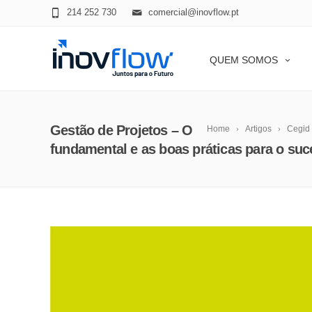
modal-check
214 252 730
comercial@inovflow.pt
QUEM SOMOS
Gestão de Projetos – O
Home
Artigos
Cegid
fundamental e as boas práticas para o su