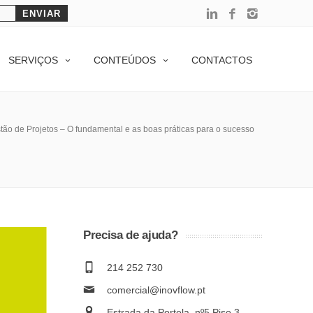
SERVIÇOS
CONTEÚDOS
CONTACTOS
tão de Projetos – O fundamental e as boas práticas para o sucesso
Precisa de ajuda?
214 252 730
comercial@inovflow.pt
Estrada da Portela, nº5 Piso 3 –