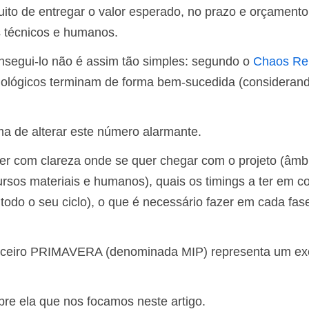
uito de entregar o valor esperado, no prazo e orçamento
s técnicos e humanos.
nsegui-lo não é assim tão simples: segundo o
Chaos Re
nológicos terminam de forma bem-sucedida (consideran
ma de alterar este número alarmante.
cer com clareza onde se quer chegar com o projeto (âmb
cursos materiais e humanos), quais os timings a ter em c
todo o seu ciclo), o que é necessário fazer em cada fas
rceiro PRIMAVERA (denominada MIP) representa um ex
bre ela que nos focamos neste artigo.